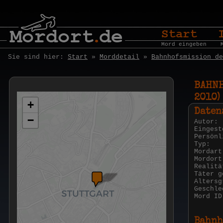
Mord eingeben
Sie sind hier:
Start
»
Morddetail
»
Bahnhofsmission de
BAHNH
2010)
+
Daten
−
Autor:
Eingest
Persönl
Typ:
Mordart
Mordort
Realitä
Täter g
Altersg
Geschle
Mord ID
Bahnh