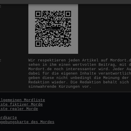
:
:
Wir respektieren jeden Artikel auf Mordort.
sehen in ihm einen wertvollen Beitrag, mit 
Mordort.de noch interessanter wird. Jeder A
dabei für die eigenen Inhalte verantwortlic
geben diese nicht unbedingt die Meinung der
Redaktion wieder. Die Redaktion behält sich
sinnwahrende Kürzungen vor.
llgemeinen Mordliste
iste fiktiver Morde
iste realer Morde
ordkarte
mgebungskarte des Mordes