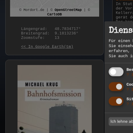
In Stut
der Vor
© Mordort.de | ©
OpenStreetMap
| ©
Kellerr
CartoDB
gerät d
Der kar
Tatort.
Diens
Längengrad:
48.7834717°
toten B
Breitengrad:
9.1813236°
Krimina
Zoomstufe:
13
Für einen 
Sie einseh
<< In Google Earth(tm)
Qualitä
erfahren,
Bewert
Sie auch 
Sie hab
bewerte
Be
?
Co
?
Quelle:
Weitere
Si
?
Ich lehne a
Permali