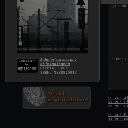
QR-Code
Hinweis
Bahnhofsmission:
Kriminalroman
Michael Krug
ISBN: 3839210917
<< zur a
<< zur L
<< zur L
<< zur M
<< zur U