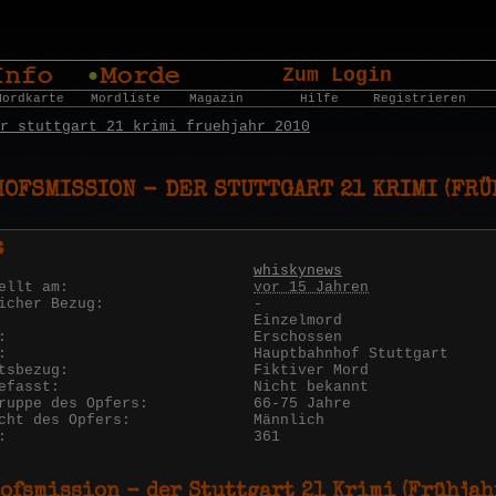
Zum Login
Mordkarte
Mordliste
Magazin
Hilfe
Registrieren
r stuttgart 21 krimi fruehjahr 2010
OFSMISSION - DER STUTTGART 21 KRIMI (FRÜ
:
whiskynews
ellt am:
vor 15 Jahren
icher Bezug:
-
Einzelmord
:
Erschossen
:
Hauptbahnhof Stuttgart
tsbezug:
Fiktiver Mord
efasst:
Nicht bekannt
ruppe des Opfers:
66-75 Jahre
cht des Opfers:
Männlich
:
361
ofsmission - der Stuttgart 21 Krimi (Frühjah