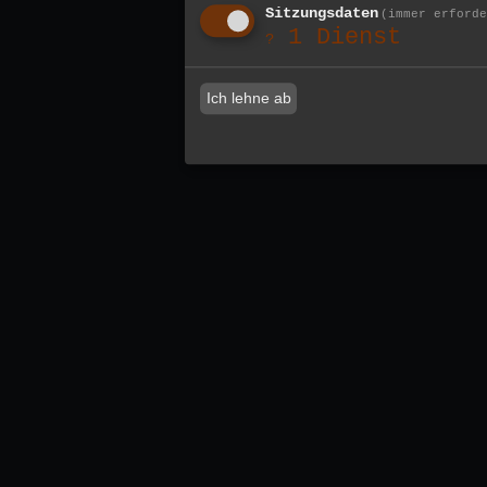
Sitzungsdaten
(immer erford
1
Dienst
?
Ich lehne ab