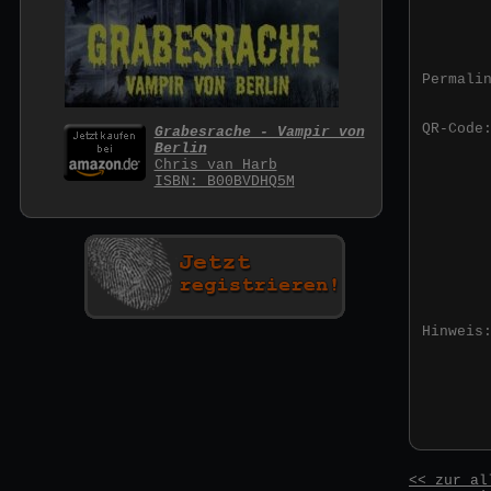
Permali
QR-Code
Grabesrache - Vampir von
Berlin
Chris van Harb
ISBN: B00BVDHQ5M
Hinweis
<< zur al