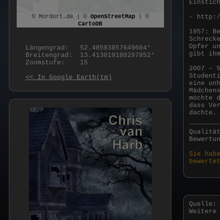
Einstic
© Mordort.de | ©
OpenStreetMap
| ©
- http:
CartoDB
1957: B
Schreck
Opfer u
Längengrad:
52.48593857649684°
gibt ih
Breitengrad:
13.413019180297852°
Zoomstufe:
15
2007 – 
Student
<< In Google Earth(tm)
eine un
Mädchen
möchte 
dass Ve
dachte.
Qualitä
Bewertu
Sie hab
bewerte
Quelle:
Weitere