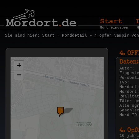
Mord eingeben
M
Sie sind hier:
Start
»
Morddetail
»
4 opfer vampir von
4. OP
Daten:
+
Autor:
Eingest
−
Persönl
Typ:
Mordart
Mordort
Realitä
Täter g
Altersg
Geschle
Mord ID
4. Opf
16 jähr